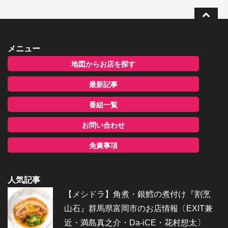
メニュー
地図からお店を探す
最新記事
番組一覧
お問い合わせ
免責事項
人気記事
【メシドラ】角煮・銀鱈の煮付け『割烹
山石』群馬県富岡市のお店情報〔EXIT兼
近・満島真之介・Da-iCE・花村想太〕