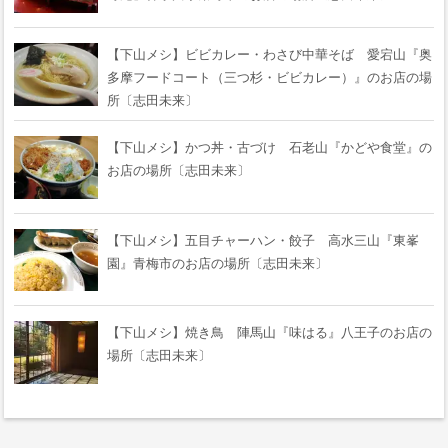
【下山メシ】ビビカレー・わさび中華そば 愛宕山『奥
多摩フードコート（三つ杉・ビビカレー）』のお店の場
所〔志田未来〕
【下山メシ】かつ丼・古づけ 石老山『かどや食堂』の
お店の場所〔志田未来〕
【下山メシ】五目チャーハン・餃子 高水三山『東峯
園』青梅市のお店の場所〔志田未来〕
【下山メシ】焼き鳥 陣馬山『味はる』八王子のお店の
場所〔志田未来〕