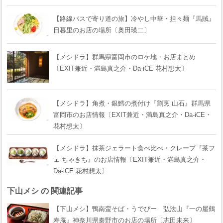
【路線バスで寄り道の旅】冷やし中華・担々麺『馬賊』
日暮里のお店の場所〔奥田瑛二〕
【メシドラ】群馬県富岡市のロケ地・お店まとめ
〔EXIT兼近・満島真之介・Da-iCE 花村想太〕
【メシドラ】角煮・銀鱈の煮付け『割烹 山石』群馬県
富岡市のお店情報〔EXIT兼近・満島真之介・Da-iCE・
花村想太〕
【メシドラ】抹茶ジェラート食べ比べ・クレープ『茶フ
ェ ちゃきち』のお店情報〔EXIT兼近・満島真之介・
Da-iCE 花村想太〕
下山メシ の 関連記事
【下山メシ】鴨南蛮そば・うでぴー 弘法山『一の屋鶴
寿庵』神奈川県秦野市のお店の場所〔志田未来〕