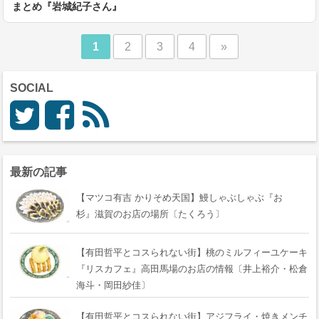
まとめ『岩城紀子さん』
1
2
3
4
»
SOCIAL
最新の記事
【マツコ有吉 かりそめ天国】鰻しゃぶしゃぶ『おゝ
杉』滋賀のお店の場所〔たくろう〕
【有田哲平とコスられない街】桃のミルフィーユケーキ
『リスカフェ』高田馬場のお店の情報〔井上裕介・松倉
海斗・岡田紗佳〕
【有田哲平とコスられない街】アジフライ・焼きメンチ