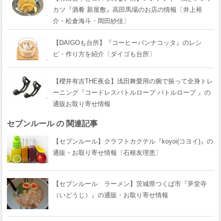
カツ『酒肴 新屋敷』高田馬場のお店の情報〔井上裕
介・松倉海斗・岡田紗佳〕
【DAIGOも台所】『コーヒーパンナコッタ』のレシ
ピ・作り方を紹介〔ダイゴも台所〕
【櫻井有吉THE夜会】浅田舞愛用の腕で振って全身トレ
ーニング『コードレスバトルロープ バトルロープ 』の
通販お取り寄せ情報
セブンルール の 関連記事
【セブンルール】クラフトカクテル『koyoi(コヨイ)』の
通販・お取り寄せ情報〔石根友理恵〕
【セブンルール ラーメン】茨城県つくば市『芛堂寺
（いどうじ）』の通販・お取り寄せ情報