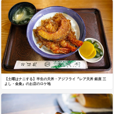
【土曜はナニする】半生の天丼・アジフライ『レア天丼 銀座 三
よし・金粂』のお店のロケ地