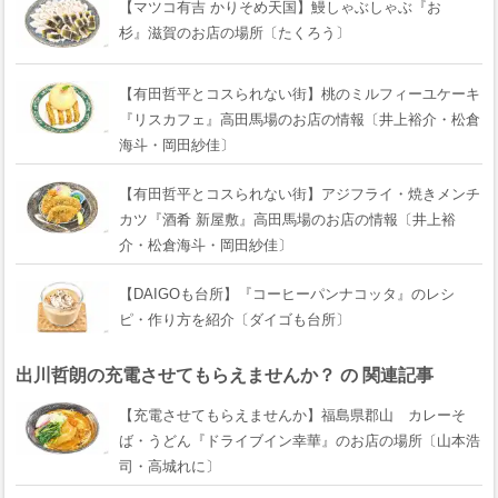
【マツコ有吉 かりそめ天国】鰻しゃぶしゃぶ『おゝ
杉』滋賀のお店の場所〔たくろう〕
【有田哲平とコスられない街】桃のミルフィーユケーキ
『リスカフェ』高田馬場のお店の情報〔井上裕介・松倉
海斗・岡田紗佳〕
【有田哲平とコスられない街】アジフライ・焼きメンチ
カツ『酒肴 新屋敷』高田馬場のお店の情報〔井上裕
介・松倉海斗・岡田紗佳〕
【DAIGOも台所】『コーヒーパンナコッタ』のレシ
ピ・作り方を紹介〔ダイゴも台所〕
出川哲朗の充電させてもらえませんか？ の 関連記事
【充電させてもらえませんか】福島県郡山 カレーそ
ば・うどん『ドライブイン幸華』のお店の場所〔山本浩
司・高城れに〕