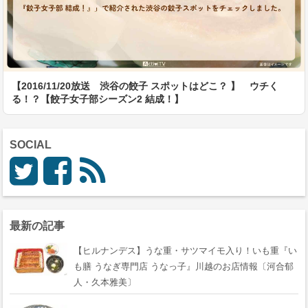
【2016/11/20放送 渋谷の餃子 スポットはどこ？ 】 ウチく
る！？【餃子女子部シーズン2 結成！】
SOCIAL
最新の記事
【ヒルナンデス】うな重・サツマイモ入り！いも重『い
も膳 うなぎ専門店 うなっ子』川越のお店情報〔河合郁
人・久本雅美〕