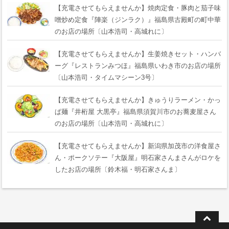
【充電させてもらえませんか】焼肉定食・豚肉と茄子味
噌炒め定食『陣楽（ジンラク）』福島県古殿町の町中華
のお店の場所〔山本浩司・高城れに〕
【充電させてもらえませんか】生姜焼きセット・ハンバ
ーグ『レストランみつほ』福島県いわき市のお店の場所
〔山本浩司・タイムマシーン3号〕
【充電させてもらえませんか】きゅうりラーメン・かっ
ぱ麺『井桁屋 大黒亭』福島県須賀川市のお蕎麦屋さん
のお店の場所〔山本浩司・高城れに〕
【充電させてもらえませんか】新潟県加茂市の洋食屋さ
ん・ポークソテー『大阪屋』明石家さんまさんがロケを
したお店の場所〔鈴木福・明石家さんま〕